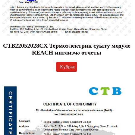
CTB22052028CX Термоэлектрик суыту модуле
REACH инглизчә отчеты
Күбрәк