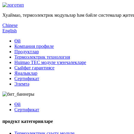
Хуаймао, термоэлектрик модульләр һәм бәйле системалар җит
Chinese
English
Өй
Компания профиле
Продуктлар
Термоэлектрик технология
Huimao TEC модуле үзенчәлекләре
Сыйфат гарантиясе
Яңалыклар
Сертификат
Элемтә
Өй
Сертификат
продукт категорияләре
Термоэлектрик суыту модуле