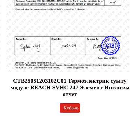
CTB25051203102C01 Термоэлектрик суыту
модуле REACH SVHC 247 Элемент Инглизчә
отчет
Күбрәк