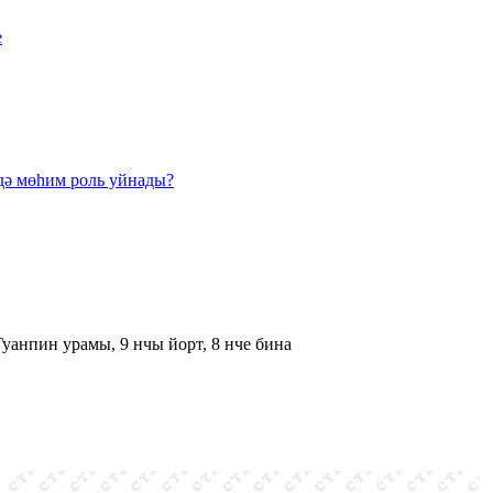
е
уанпин урамы, 9 нчы йорт, 8 нче бина