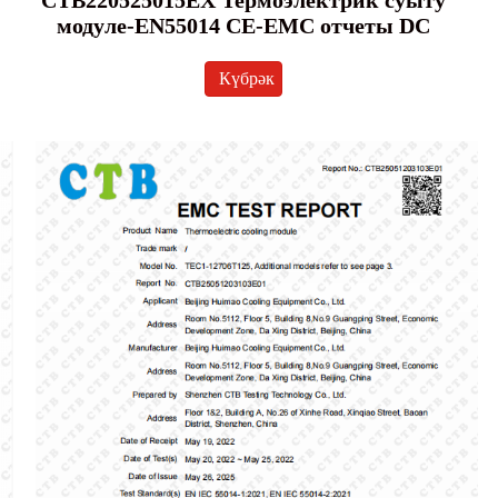
CTB220525015EX Термоэлектрик суыту
модуле-EN55014 CE-EMC отчеты DC
Күбрәк