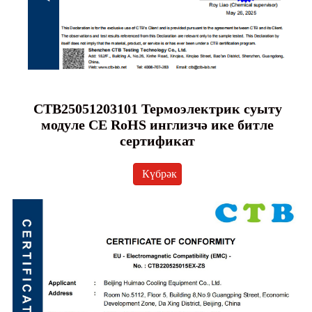
CTB25051203101 Термоэлектрик суыту
модуле CE RoHS инглизчә ике битле
сертификат
Күбрәк