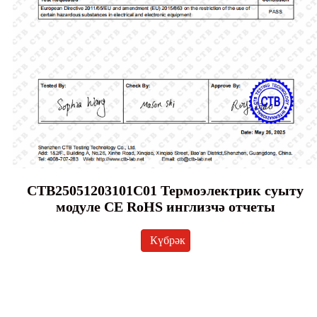
CTB25051203101C01 Термоэлектрик суыту
модуле CE RoHS инглизчә отчеты
Күбрәк