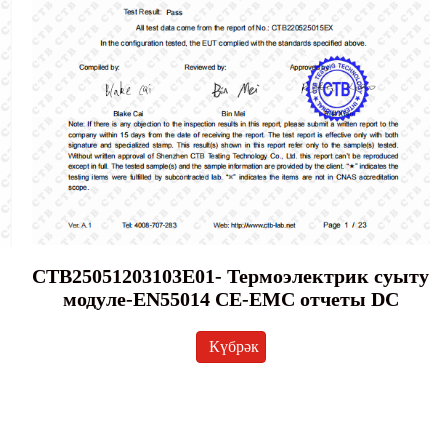
CTB25051203103E01- Термоэлектрик суыту
модуле-EN55014 CE-EMC отчеты DC
Күбрәк