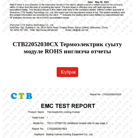
CTB22052030CX Термоэлектрик суыту
модуле ROHS инглизчә отчеты
Күбрәк