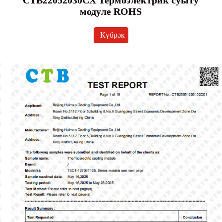
CTB22052030CX Термоэлектрик суыту
модуле ROHS
Күбрәк