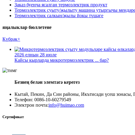
Заказ буенча ясалган термоэлектрик продукт
Термоэлектрик суыту/җылыту машина утыргычы мендәр
Термоэлектрик салкын/җылы йокы түшәге
яңалыклар бюллетене
Күбрәк+
2026 елның 28 июле
Кайсы кырларда микротермоэлектрик ... бар?
Безнең белән элемтәгә керегез
Кытай, Пекин, Да Син районы, Икътисади үсеш зонасы, Г
Телефон: 0086-10-60279549
Электрон почта:
info@huimao.com
Сертификат