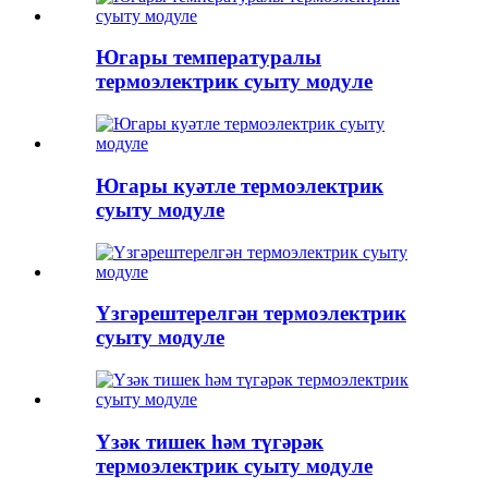
Югары температуралы
термоэлектрик суыту модуле
Югары куәтле термоэлектрик
суыту модуле
Үзгәрештерелгән термоэлектрик
суыту модуле
Үзәк тишек һәм түгәрәк
термоэлектрик суыту модуле