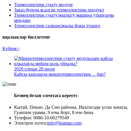
Термоэлектрик суыту модуле
Заказ буенча ясалган термоэлектрик продукт
Термоэлектрик суыту/җылыту машина утыргычы
мендәре
Термоэлектрик салкын/җылы йокы түшәге
яңалыклар бюллетене
Күбрәк+
2026 елның 28 июле
Кайсы кырларда микротермоэлектрик ... бар?
Безнең белән элемтәгә керегез
Кытай, Пекин, Да Син районы, Икътисади үсеш зонасы,
Гуанпин урамы, 9 нчы йорт, 8 нче бина
Телефон: 0086-10-60279549
Электрон почта:
info@huimao.com