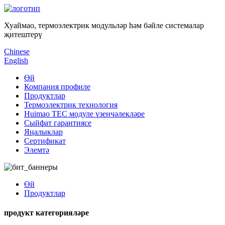
Хуаймао, термоэлектрик модульләр һәм бәйле системалар
җитештерү
Chinese
English
Өй
Компания профиле
Продуктлар
Термоэлектрик технология
Huimao TEC модуле үзенчәлекләре
Сыйфат гарантиясе
Яңалыклар
Сертификат
Элемтә
Өй
Продуктлар
продукт категорияләре