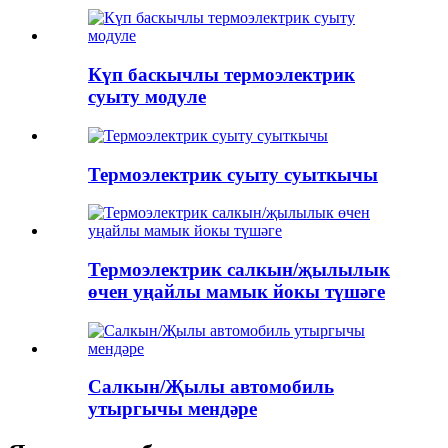
Күп баскычлы термоэлектрик
суыту модуле
Термоэлектрик суыту суыткычы
Термоэлектрик салкын/җылылык
өчен уңайлы мамык йокы түшәге
Салкын/Җылы автомобиль
утыргычы мендәре