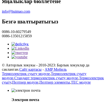
Яңалыклар бюллетене
info@huimao.com
Безгә шалтыратыгыз
0086-10-60279549
0086-13501215859
© Авторлык хокукы - 2010-2023: Барлык хокуклар да
сакланган.
Сайт картасы
-
AMP Мобиль
Термоэлектрик суыту модуле
,
Термоэлектрик суыту
модуле
,
Стандарт термоэлектрик суыту модуле
,
Термоэлектрик
суыту
,
Пелтиер модуле
,
Пелтиер элементы
,
TEC модуле
Электрон почта