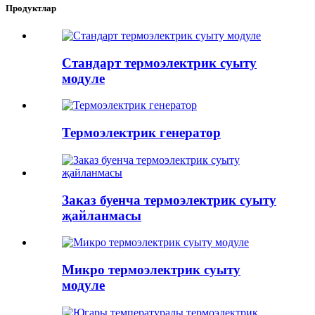
Продуктлар
Стандарт термоэлектрик суыту
модуле
Термоэлектрик генератор
Заказ буенча термоэлектрик суыту
җайланмасы
Микро термоэлектрик суыту
модуле